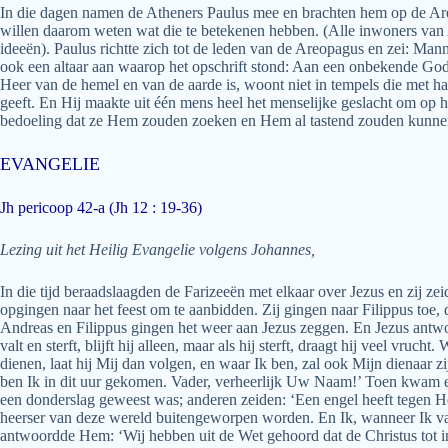
In die dagen namen de Atheners Paulus mee en brachten hem op de Areo
willen daarom weten wat die te betekenen hebben. (Alle inwoners van A
ideeën). Paulus richtte zich tot de leden van de Areopagus en zei: Man
ook een altaar aan waarop het opschrift stond: Aan een onbekende God.
Heer van de hemel en van de aarde is, woont niet in tempels die met ha
geeft. En Hij maakte uit één mens heel het menselijke geslacht om op
bedoeling dat ze Hem zouden zoeken en Hem al tastend zouden kunnen 
EVANGELIE
Jh pericoop 42-a (Jh 12 : 19-36)
Lezing uit het Heilig Evangelie volgens Johannes,
In die tijd beraadslaagden de Farizeeën met elkaar over Jezus en zij zei
opgingen naar het feest om te aanbidden. Zij gingen naar Filippus toe,
Andreas en Filippus gingen het weer aan Jezus zeggen. En Jezus antwo
valt en sterft, blijft hij alleen, maar als hij sterft, draagt hij veel vru
dienen, laat hij Mij dan volgen, en waar Ik ben, zal ook Mijn dienaar z
ben Ik in dit uur gekomen. Vader, verheerlijk Uw Naam!’ Toen kwam er 
een donderslag geweest was; anderen zeiden: ‘Een engel heeft tegen H
heerser van deze wereld buitengeworpen worden. En Ik, wanneer Ik van
antwoordde Hem: ‘Wij hebben uit de Wet gehoord dat de Christus tot i