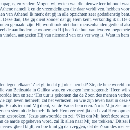
pagus, en zeiden: Mogen wij weten wat die nieuwe leer inhoudt waar g
thene namelijk en de vreemdelingen die daar verblijven, hebben voor ha
nen van Athene! Ik merk dat gij in alle opzichten zeer godsdienstig ben
 Deze dan, Die gij dient zonder dat gij Hem kent, verkondig ik u. De 
nden gemaakt zijn. Hij wordt ook niet door mensenhanden gediend alsof 
 heel de aardbodem te wonen; en Hij heeft de hun van tevoren toegemet
vinden, aangezien Hij van niemand van ons ver weg is. Want in hem l
den tegen elkaar: ‘Ziet gij in dat gij niets bereikt? Zie, de hele werel
 die van Bethsaïda in Galilea was, en vroegen hem zeggend: ‘Heer, wij 
ordde hun en zei: ‘Het uur is gekomen dat de Zoon des mensen verheerl
cht. Wie zijn leven liefheeft, zal het verliezen; en wie zijn leven haat in 
ijn. En als iemand Mij dient, zal de Vader hem eren. Nu is Mijn ziel ont
een stem uit de hemel: ‘Ik heb Hem verheerlijkt en Ik zal Hem opnieuw 
em gesproken.’ Jezus antwoordde en zei: ‘Niet om Mij heeft deze stem 
 de aarde opgeheven word, zal Ik allen naar Mij toe trekken.’ Dit zei
n eeuwigheid blijft; en hoe kunt gij dan zeggen, dat de Zoon des men