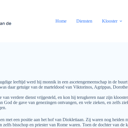
Home
Diensten
Klooster
dige leeftijd werd hij monnik in een ascetengemeenschap in de buurt va
ij was daar getuige van de marteldood van Viktorinos, Agrippas, Dorothe
 van verdere dienst vrijgesteld, en kon hij terugkeren naar zijn kloos
 God de gave van genezingen ontvangen, en vele zieken, en zelfs zieke
gen.
n met een positie aan het hof van Diokletiaan. Zij waren nog heiden 
n zelfs bisschop en priester van Rome waren. Toen de dochter van de k