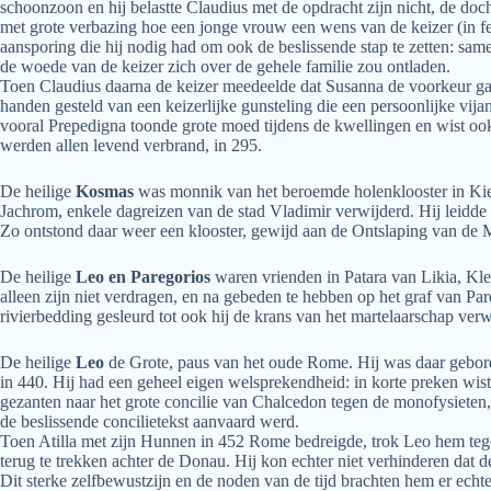
schoonzoon en hij belastte Claudius met de opdracht zijn nicht, de doc
met grote verbazing hoe een jonge vrouw een wens van de keizer (in fe
aansporing die hij nodig had om ook de beslissende stap te zetten: same
de woede van de keizer zich over de gehele familie zou ontladen.
Toen Claudius daarna de keizer meedeelde dat Susanna de voorkeur gaf
handen gesteld van een keizerlijke gunsteling die een persoonlijke vi
vooral Prepedigna toonde grote moed tijdens de kwellingen en wist oo
werden allen levend verbrand, in 295.
De heilige
Kosmas
was monnik van het beroemde holenklooster in Kiev. 
Jachrom, enkele dagreizen van de stad Vladimir verwijderd. Hij leidde 
Zo ontstond daar weer een klooster, gewijd aan de Ontslaping van de M
De heilige
Leo en Paregorios
waren vrienden in Patara van Likia, Kle
alleen zijn niet verdragen, en na gebeden te hebben op het graf van Pa
rivierbedding gesleurd tot ook hij de krans van het martelaarschap ve
De heilige
Leo
de Grote, paus van het oude Rome. Hij was daar geboren
in 440. Hij had een geheel eigen welsprekendheid: in korte preken wis
gezanten naar het grote concilie van Chalcedon tegen de monofysieten, 
de beslissende concilietekst aanvaard werd.
Toen Atilla met zijn Hunnen in 452 Rome bedreigde, trok Leo hem tegem
terug te trekken achter de Donau. Hij kon echter niet verhinderen dat
Dit sterke zelfbewustzijn en de noden van de tijd brachten hem er echter