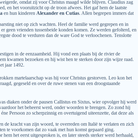
 weigerde, omdat zij voor Christus maagd wilde blijven. Claudius zag
d, en het vooruitzicht op de troon afwees. Het gaf hem de laatste
na
en hun kinderen
Alexander en Cutias
. Allen begrepen immers dat
rsting niet op zich wachten. Heel de familie werd gegrepen en in
at er geen vrienden tussenbeide konden komen. Ze werden gefolterd, en
ergste dood te verduren dan de ware God te verloochenen. Tenslotte
stigen in de eenzaamheid. Hij vond een plaats bij de rivier de
 hem kwamen bezoeken en hij wist hen te sterken door zijn wijze raad.
et jaar 1492.
trokken martelaarschap was hij voor Christus gestorven. Leo kon het
ervraagd, gegeseld en over de ruwe stenen van een droogstaande
as diaken onder de pausen Callistus en Sixtus, wier opvolger hij werd
 waardoor het beheerst werd, onder woorden te brengen. Zo zond hij
 éne Persoon zo scherpzinnig en overtuigend uiteenzette, dat deze als
de kracht van zijn woord, te overreden om Italië te verlaten en zich
weten te voorkomen dat zo vaak met hun komst gepaard ging.
 hem het eerst uitgesproken is, en later steeds sterker werd herhaald,