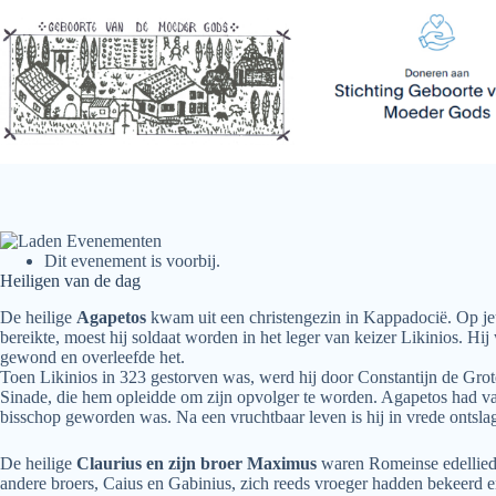
Ga
naar
de
inhoud
Dit evenement is voorbij.
Heiligen van de dag
De heilige
Agapetos
kwam uit een christengezin in Kappadocië. Op jeug
bereikte, moest hij soldaat worden in het leger van keizer Likinios. H
gewond en overleefde het.
Toen Likinios in 323 gestorven was, werd hij door Constantijn de Grote
Sinade, die hem opleidde om zijn opvolger te worden. Agapetos had van
bisschop geworden was. Na een vruchtbaar leven is hij in vrede ontsla
De heilige
Claurius en zijn broer Maximus
waren Romeinse edelliede
andere broers, Caius en Gabinius, zich reeds vroeger hadden bekeerd e