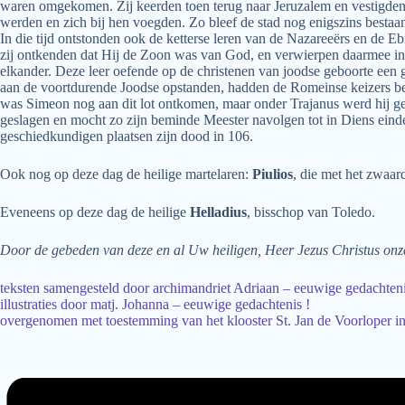
waren omgekomen. Zij keerden toen terug naar Jeruzalem en vestigden 
werden en zich bij hen voegden. Zo bleef de stad nog enigszins bestaa
In die tijd ontstonden ook de ketterse leren van de Nazareeërs en de E
zij ontkenden dat Hij de Zoon was van God, en verwierpen daarmee in f
elkander. Deze leer oefende op de christenen van joodse geboorte een
aan de voortdurende Joodse opstanden, hadden de Romeinse keizers bes
was Simeon nog aan dit lot ontkomen, maar onder Trajanus werd hij geg
geslagen en mocht zo zijn beminde Meester navolgen tot in Diens einde
geschiedkundigen plaatsen zijn dood in 106.
Ook nog op deze dag de heilige martelaren:
Piulios
, die met het zwaar
Eveneens op deze dag de heilige
Helladius
, bisschop van Toledo.
Door de gebeden van deze en al Uw heiligen, Heer Jezus Christus onz
teksten samengesteld door archimandriet Adriaan – eeuwige gedachteni
illustraties door matj. Johanna – eeuwige gedachtenis !
overgenomen met toestemming van het klooster St. Jan de Voorloper 