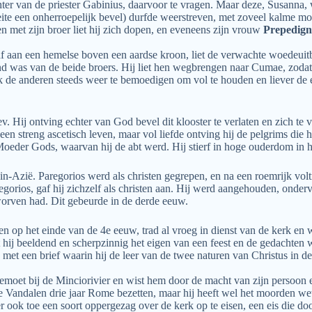
hter van de priester Gabinius, daarvoor te vragen. Maar deze, Susanna,
ite een onherroepelijk bevel) durfde weerstreven, met zoveel kalme moe
n met zijn broer liet hij zich dopen, en eveneens zijn vrouw
Prepedig
 aan een hemelse boven een aardse kroon, liet de verwachte woedeuitba
jand was van de beide broers. Hij liet hen wegbrengen naar Cumae, zod
k de anderen steeds weer te bemoedigen om vol te houden en liever de 
Hij ontving echter van God bevel dit klooster te verlaten en zich te ve
een streng ascetisch leven, maar vol liefde ontving hij de pelgrims die
oeder Gods, waarvan hij de abt werd. Hij stierf in hoge ouderdom in h
in-Azië. Paregorios werd als christen gegrepen, en na een roemrijk vol
regorios, gaf hij zichzelf als christen aan. Hij werd aangehouden, ond
rworven had. Dit gebeurde in de derde eeuw.
 op het einde van de 4e eeuw, trad al vroeg in dienst van de kerk en w
t hij beeldend en scherpzinnig het eigen van een feest en de gedachten
met een brief waarin hij de leer van de twee naturen van Christus in de
oet bij de Minciorivier en wist hem door de macht van zijn persoon en 
 de Vandalen drie jaar Rome bezetten, maar hij heeft wel het moorden 
 ook toe een soort oppergezag over de kerk op te eisen, een eis die door