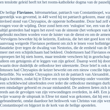
en tenslotte geleid heeft tot het rooms-katholieke dogma van de pauseli
De heilige
Flavianos
, hiëromartelaar, patriarch van Constantinopel, w
geestelijk was gevormd, in 449 werd hij tot patriarch gekozen, maar zi
invloed stond van Chrysapios, de opperste hofbeambte. Deze had zelf e
vragen voor de wijding. Deze zond hem een ‘eulogion’ toe, een van de p
altijd gestreden had tegen het euvel van de simonie (het verkopen van k
gebruikt mochten worden voor de luister van de dienst en om de armen b
Vervolgens bewerkte hij de keizerin, Eudoxia, die het niet goed kon vin
aanvraag weigerde Flavianos pertinent om zich te lenen voor hofintrige
fanatieke ijver tegen de dwaling van Nestorios, die de eenheid van de 
meer met een schijnlichaam had bekleed. Ondertussen had Flavianos e
oproepen liet hij niets horen, maar tenslotte verscheen hij in gezelscha
alleen om getuigenis af te leggen van zijn geloof. Daarop werd hij doo
waarin deze duidelijk de orthodoxe leer uiteenzette. Deze brief is oo
Intussen had Chrysapios de keizer bewerkt om een nieuw concilie bijee
hetzelfde. Nu wendde Chrysapios zich tot de patriarch van Alexandrië
logica bezitten, zodat hij te Efese een synode bijeenriep onder voorz
een schrikbewind uitoefenden over ieder die orthodoxe meningen durfd
een misdadiger geboeid en zwaar mishandeld. De anderen lieten zich in
reeds aan de gevolgen van zijn verwondingen overleden, in 449. Een ja
wijze waarop de uitspraak in Efese tot stand was gekomen, dat hij een 
gebrandmerkt, omdat daardoor het heilswerk van Christus van zijn weze
Constantinopel en bijgezet in de kerk van de heilige apostelen.