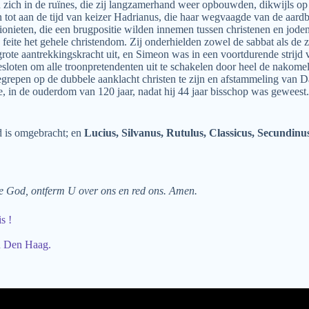
zich in de ruïnes, die zij langzamerhand weer opbouwden, dikwijls op 
n tot aan de tijd van keizer Hadrianus, die haar wegvaagde van de aar
bionieten, die een brugpositie wilden innemen tussen christenen en jode
eite het gehele christendom. Zij onderhielden zowel de sabbat als de z
 grote aantrekkingskracht uit, en Simeon was in een voortdurende stri
loten om alle troonpretendenten uit te schakelen door heel de nakome
repen op de dubbele aanklacht christen te zijn en afstammeling van Dav
, in de ouderdom van 120 jaar, nadat hij 44 jaar bisschop was geweest.
d is omgebracht; en
Lucius, Silvanus, Rutulus, Classicus, Secundin
e God, ontferm U over ons en red ons. Amen.
s !
in Den Haag.