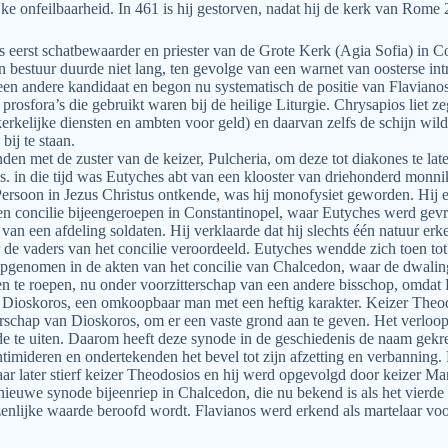
jke onfeilbaarheid. In 461 is hij gestorven, nadat hij de kerk van Rome 
as eerst schatbewaarder en priester van de Grote Kerk (Agia Sofia) in C
jn bestuur duurde niet lang, ten gevolge van een warnet van oosterse i
en andere kandidaat en begon nu systematisch de positie van Flavianos 
rosfora’s die gebruikt waren bij de heilige Liturgie. Chrysapios liet z
erkelijke diensten en ambten voor geld) en daarvan zelfs de schijn wild
ij te staan.
den met de zuster van de keizer, Pulcheria, om deze tot diakones te lat
s. in die tijd was Eutyches abt van een klooster van driehonderd monni
Persoon in Jezus Christus ontkende, was hij monofysiet geworden. Hij e
en concilie bijeengeroepen in Constantinopel, waar Eutyches werd gev
p van een afdeling soldaten. Hij verklaarde dat hij slechts één natuur e
r de vaders van het concilie veroordeeld. Eutyches wendde zich toen to
k opgenomen in de akten van het concilie van Chalcedon, waar de dwali
n te roepen, nu onder voorzitterschap van een andere bisschop, omdat F
, Dioskoros, een omkoopbaar man met een heftig karakter. Keizer Theod
itterschap van Dioskoros, om er een vaste grond aan te geven. Het verl
e te uiten. Daarom heeft deze synode in de geschiedenis de naam gekr
timideren en ondertekenden het bevel tot zijn afzetting en verbanning.
ar later stierf keizer Theodosios en hij werd opgevolgd door keizer M
nieuwe synode bijeenriep in Chalcedon, die nu bekend is als het vierde
nlijke waarde beroofd wordt. Flavianos werd erkend als martelaar voor