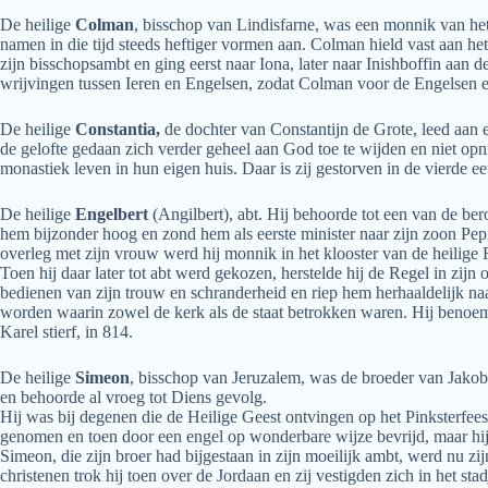
De heilige
Colman
, bisschop van Lindisfarne, was een monnik van het
namen in die tijd steeds heftiger vormen aan. Colman hield vast aan 
zijn bisschopsambt en ging eerst naar Iona, later naar Inishboffin aan
wrijvingen tussen Ieren en Engelsen, zodat Colman voor de Engelsen ee
De heilige
Constantia,
de dochter van Constantijn de Grote, leed aan 
de gelofte gedaan zich verder geheel aan God toe te wijden en niet opni
monastiek leven in hun eigen huis. Daar is zij gestorven in de vierde e
De heilige
Engelbert
(Angilbert), abt. Hij behoorde tot een van de be
hem bijzonder hoog en zond hem als eerste minister naar zijn zoon Pepijn
overleg met zijn vrouw werd hij monnik in het klooster van de heilige 
Toen hij daar later tot abt werd gekozen, herstelde hij de Regel in zijn 
bedienen van zijn trouw en schranderheid en riep hem herhaaldelijk naa
worden waarin zowel de kerk als de staat betrokken waren. Hij benoemd
Karel stierf, in 814.
De heilige
Simeon
, bisschop van Jeruzalem, was de broeder van Jakob
en behoorde al vroeg tot Diens gevolg.
Hij was bij degenen die de Heilige Geest ontvingen op het Pinksterfe
genomen en toen door een engel op wonderbare wijze bevrijd, maar hij k
Simeon, die zijn broer had bijgestaan in zijn moeilijk ambt, werd nu zi
christenen trok hij toen over de Jordaan en zij vestigden zich in het 