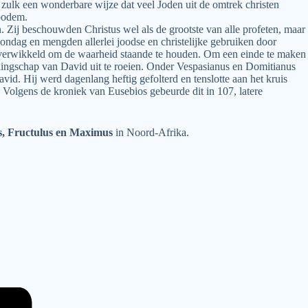
zulk een wonderbare wijze dat veel Joden uit de omtrek christen
dbodem.
n. Zij beschouwden Christus wel als de grootste van alle profeten, maar
ondag en mengden allerlei joodse en christelijke gebruiken door
jd verwikkeld om de waarheid staande te houden. Om een einde te maken
lingschap van David uit te roeien. Onder Vespasianus en Domitianus
id. Hij werd dagenlang heftig gefolterd en tenslotte aan het kruis
 Volgens de kroniek van Eusebios gebeurde dit in 107, latere
us, Fructulus en Maximus
in Noord-Afrika.