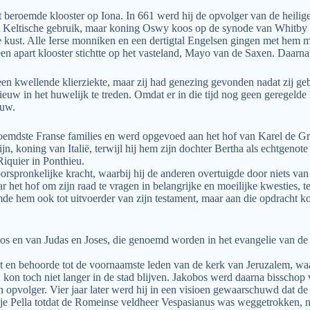
 beroemde klooster op Iona. In 661 werd hij de opvolger van de heilig
het Keltische gebruik, maar koning Oswy koos op de synode van Whitby 
 de kust. Alle Ierse monniken en een dertigtal Engelsen gingen met hem 
n apart klooster stichtte op het vasteland, Mayo van de Saxen. Daarna
een kwellende klierziekte, maar zij had genezing gevonden nadat zij ge
euw in het huwelijk te treden. Omdat er in die tijd nog geen geregelde k
euw.
roemdste Franse families en werd opgevoed aan het hof van Karel de Gro
, koning van Italië, terwijl hij hem zijn dochter Bertha als echtgenote 
Riquier in Ponthieu.
oorspronkelijke kracht, waarbij hij de anderen overtuigde door niets van 
r het hof om zijn raad te vragen in belangrijke en moeilijke kwesties, 
e hem ook tot uitvoerder van zijn testament, maar aan die opdracht ko
os en van Judas en Joses, die genoemd worden in het evangelie van de 
est en behoorde tot de voornaamste leden van de kerk van Jeruzalem, w
on toch niet langer in de stad blijven. Jakobos werd daarna bisschop v
jn opvolger. Vier jaar later werd hij in een visioen gewaarschuwd dat de
stadje Pella totdat de Romeinse veldheer Vespasianus was weggetrokken, 