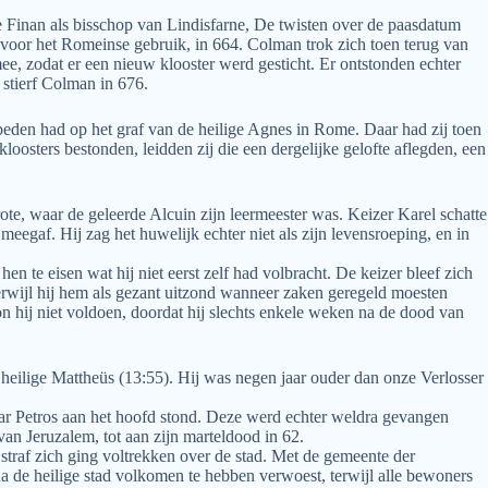
e Finan als bisschop van Lindisfarne, De twisten over de paasdatum
voor het Romeinse gebruik, in 664. Colman trok zich toen terug van
mee, zodat er een nieuw klooster werd gesticht. Er ontstonden echter
 stierf Colman in 676.
beden had op het graf van de heilige Agnes in Rome. Daar had zij toen
loosters bestonden, leidden zij die een dergelijke gelofte aflegden, een
te, waar de geleerde Alcuin zijn leermeester was. Keizer Karel schatte
meegaf. Hij zag het huwelijk echter niet als zijn levensroeping, en in
hen te eisen wat hij niet eerst zelf had volbracht. De keizer bleef zich
terwijl hij hem als gezant uitzond wanneer zaken geregeld moesten
n hij niet voldoen, doordat hij slechts enkele weken na de dood van
heilige Mattheüs (13:55). Hij was negen jaar ouder dan onze Verlosser
aar Petros aan het hoofd stond. Deze werd echter weldra gevangen
an Jeruzalem, tot aan zijn marteldood in 62.
 straf zich ging voltrekken over de stad. Met de gemeente der
na de heilige stad volkomen te hebben verwoest, terwijl alle bewoners