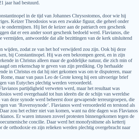
21 jaar had bestuurd.
onstantinopel in de tijd van Johannes Chrysostomos, door wie hij
ntriges. Keizer Theodosios was een zwakke figuur, die geheel onder
te ondermijnen. Hij liet de keizer aan de patriarch een geschenk
eggen dat er een ander soort geschenk bedoeld werd. Flavianos, die
e vermijden, antwoordde dat alle bezittingen van de kerk uitsluitend
en wijden, zodat ze van het hof verwijderd zou zijn. Ook bij deze
ken, bij Constantinopel. Hij was een bekrompen geest, en in zijn
rkende in Christus alleen maar de goddelijke natuur, die zich min of
raagd om rekenschap te geven van zijn prediking. Op herhaalde
rkende in Christus en dat hij niet gekomen was om te disputeren, maar
t Rome, maar van paus Leo de Grote kreeg hij een uitvoerige brief
ngen van Eutyches plechtig werden veroordeeld.
lavianos partijdigheid verweten werd, maar het resultaat was
osios werd overgehaald tot hun ideeën die de schijn van wereldse
oop van deze synode werd beheerst door gewapende terreurgroepen, die
egen van ‘Roverssynode’. Flavianos werd veroordeeld en terstond als
 Daar zou het echter niet van komen, want na drie dagen was Flavianos
arkianos. Er waren intussen zoveel protesten binnengekomen tegen de
 oecumenische concilie. Daar werd het monofysitisme als ketterij
 de orthodoxie en zijn relieken werden plechtig overgebracht naar