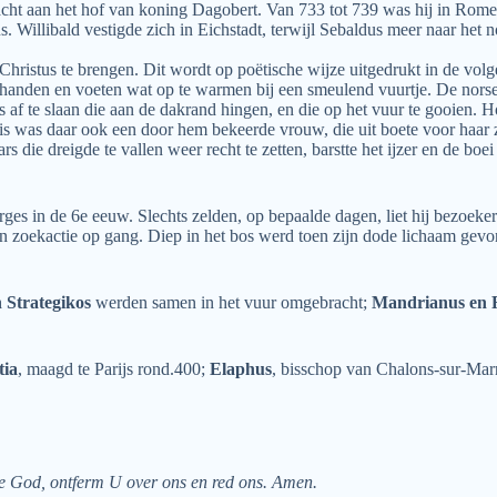
t aan het hof van koning Dagobert. Van 733 tot 739 was hij in Rome, t
. Willibald vestigde zich in Eichstadt, terwijl Sebaldus meer naar het 
r Christus te brengen. Dit wordt op poëtische wijze uitgedrukt in de v
n handen en voeten wat op te warmen bij een smeulend vuurtje. De norse
ls af te slaan die aan de dakrand hingen, en die op het vuur te gooie
is was daar ook een door hem bekeerde vrouw, die uit boete voor haar 
s die dreigde te vallen weer recht te zetten, barstte het ijzer en de bo
s in de 6e eeuw. Slechts zelden, op bepaalde dagen, liet hij bezoekers
n zoekactie op gang. Diep in het bos werd toen zijn dode lichaam gevo
 Strategikos
werden samen in het vuur omgebracht;
Mandrianus en 
tia
, maagd te Parijs rond.400;
Elaphus
, bisschop van Chalons-sur-Mar
e God, ontferm U over ons en red ons. Amen.