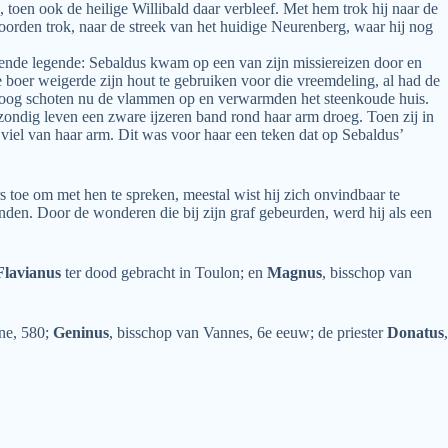
oen ook de heilige Willibald daar verbleef. Met hem trok hij naar de
noorden trok, naar de streek van het huidige Neurenberg, waar hij nog
olgende legende: Sebaldus kwam op een van zijn missiereizen door en
 boer weigerde zijn hout te gebruiken voor die vreemdeling, al had de
n. Hoog schoten nu de vlammen op en verwarmden het steenkoude huis.
zondig leven een zware ijzeren band rond haar arm droeg. Toen zij in
ei viel van haar arm. Dit was voor haar een teken dat op Sebaldus’
 toe om met hen te spreken, meestal wist hij zich onvindbaar te
nden. Door de wonderen die bij zijn graf gebeurden, werd hij als een
Flavianus
ter dood gebracht in Toulon; en
Magnus
, bisschop van
ne, 580;
Geninus
, bisschop van Vannes, 6e eeuw; de priester
Donatus
,