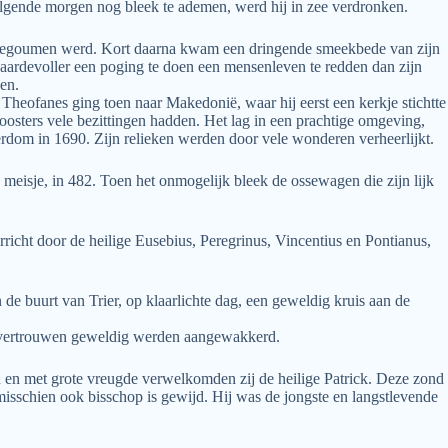
olgende morgen nog bleek te ademen, werd hij in zee verdronken.
e hegoumen werd. Kort daarna kwam een dringende smeekbede van zijn
aardevoller een poging te doen een mensenleven te redden dan zijn
gen.
 Theofanes ging toen naar Makedonië, waar hij eerst een kerkje stichtte
loosters vele bezittingen hadden. Het lag in een prachtige omgeving,
erdom in 1690. Zijn relieken werden door vele wonderen verheerlijkt.
n meisje, in 482. Toen het onmogelijk bleek de ossewagen die zijn lijk
icht door de heilige Eusebius, Peregrinus, Vincentius en Pontianus,
 de buurt van Trier, op klaarlichte dag, een geweldig kruis aan de
elfvertrouwen geweldig werden aangewakkerd.
n en met grote vreugde verwelkomden zij de heilige Patrick. Deze zond
 misschien ook bisschop is gewijd. Hij was de jongste en langstlevende