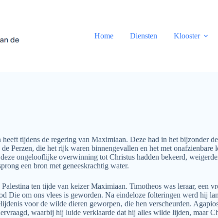
Home
Diensten
Klooster
n heeft tijdens de regering van Maximiaan. Deze had in het bijzonder de
 de Perzen, die het rijk waren binnengevallen en het met onafzienbare 
na deze ongelooflijke overwinning tot Christus hadden bekeerd, weigerde
sprong een bron met geneeskrachtig water.
n Palestina ten tijde van keizer Maximiaan. Timotheos was leraar, ee
God Die om ons vlees is geworden. Na eindeloze folteringen werd hij l
lijdenis voor de wilde dieren geworpen‚ die hen verscheurden. Agapio
dervraagd, waarbij hij luide verklaarde dat hij alles wilde lijden, maar