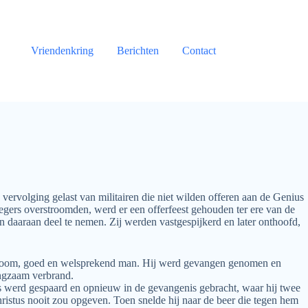
Vriendenkring
Berichten
Contact
 vervolging gelast van militairen die niet wilden offeren aan de Genius
legers overstroomden, werd er een offerfeest gehouden ter ere van de
n daaraan deel te nemen. Zij werden vastgespijkerd en later onthoofd,
n vroom, goed en welsprekend man. Hij werd gevangen genomen en
angzaam verbrand.
s werd gespaard en opnieuw in de gevangenis gebracht, waar hij twee
 Christus nooit zou opgeven. Toen snelde hij naar de beer die tegen hem