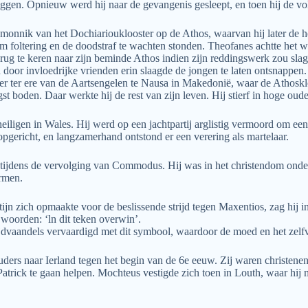
iggen. Opnieuw werd hij naar de gevangenis gesleept, en toen hij de v
 monnik van het Dochiariouklooster op de Athos, waarvan hij later d
 foltering en de doodstraf te wachten stonden. Theofanes achtte het w
 terug te keren naar zijn beminde Athos indien zijn reddingswerk zou sla
 door invloedrijke vrienden erin slaagde de jongen te laten ontsnappen.
oster ter ere van de Aartsengelen te Nausa in Makedonië, waar de Athosk
 boden. Daar werkte hij de rest van zijn leven. Hij stierf in hoge oud
heiligen in Wales. Hij werd op een jachtpartij arglistig vermoord om ee
opgericht, en langzamerhand ontstond er een verering als martelaar.
tijdens de vervolging van Commodus. Hij was in het christendom onderr
armen.
ijn zich opmaakte voor de beslissende strijd tegen Maxentios, zag hij in
e woorden: ‘ln dit teken overwin’.
trijdvaandels vervaardigd met dit symbool, waardoor de moed en het z
ders naar Ierland tegen het begin van de 6e eeuw. Zij waren christene
 Patrick te gaan helpen. Mochteus vestigde zich toen in Louth, waar hij