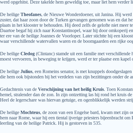
werd opgehitst. Deze takelde hem geweldig toe, maar liet hem verder l
De heilige
Theofanes
, de Nieuwe Wonderdoener, uit Janina. Hij werd
zuster, dat haar zoon door de Turken gevangen genomen was en dat hem
plaats in het klooster te behouden. Hij deed zelfs de gelofte niet meer
Daartoe begaf hij zich naar Konstantinopel, waar hij door omkoperij en
ter ere van de heilige Joannes de Voorloper. Later stichtte hij een klo
waar verschillende watervallen waren en de boomgaarden een rijke oogst
De heilige
Cledog
(Clintanc) stamde uit een familie met verschillende 
moest vervoeren, in beweging te krijgen, werd er ter plaatse een kapel 
De heilige
Julius
, een Romeins senator, is met knuppels doodgeslagen 
die hem ook bijstonden bij het verdelen van zijn bezittingen onder de 
Gedachtenis van de
Verschijning van het heilig Kruis
. Toen Konstant
hemel, stralender dan de zon. In zijn ontzetting las hij rond het kruis d
Heel de legerschare was hiervan getuige, en ogenblikkelijk werden s
De heilige
Mochteus
, de zoon van een Engelse bard, kwam met zijn ou
hem naar Rome, waar hij een tiental ijverige priesters bijeenbracht om
leerling van de heilige Patrick. Hij is gestorven in 535.