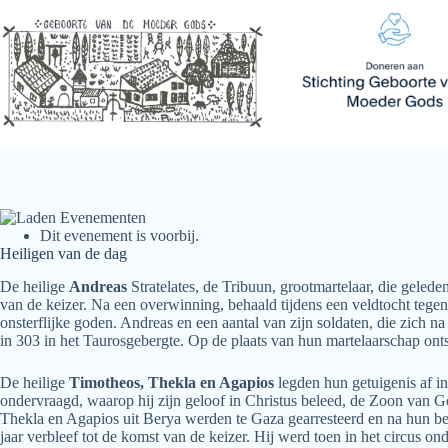
Ga
naar
de
inhoud
Dit evenement is voorbij.
Heiligen van de dag
De heilige
Andreas
Stratelates, de Tribuun, grootmartelaar, die gelede
van de keizer. Na een overwinning, behaald tijdens een veldtocht tegen
onsterflijke goden. Andreas en een aantal van zijn soldaten, die zich 
in 303 in het Taurosgebergte. Op de plaats van hun martelaarschap ont
De heilige
Timotheos, Thekla en Agapios
legden hun getuigenis af i
ondervraagd, waarop hij zijn geloof in Christus beleed, de Zoon van 
Thekla en Agapios uit Berya werden te Gaza gearresteerd en na hun be
jaar verbleef tot de komst van de keizer. Hij werd toen in het circus on