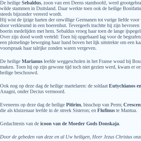
De heilige
Sebaldus
, zoon van een Deens stamhoofd‚ werd grootgebrach
wilde stammen in Duitsland. Daar werkte toen ook de heilige Bonifatius
steeds bijzonder vereerd wordt.
Hij wist de ijzige harten der onwillige Germanen tot vurige liefde voo
door verkleumd in een boerenhut. Tevergeefs trachtte hij zijn bevrore
boerin medelijden met hem. Sebaldus vroeg haar toen de lange ijspege
Over zijn dood wordt verteld: Toen hij opgebaard lag voor de begrafen
een plotselinge beweging haar hand boven het lijk uitstrekte om een kaar
voorspraak haar talrijke zonden waren vergeven.
De heilige
Marianus
leefde weggescholen in het Franse woud bij Bourge
maken. Toen hij op zijn gewone tijd toch niet gezien werd, kwam er ee
heilige beschouwd.
Ook nog op deze dag de heilige martelaren: de soldaat
Eutychianos en
Anagni, onder Decius vermoord.
Eveneens op deze dag de heilige
Pitirim
, bisschop van Perm;
Crescen
die als kluizenaar leefde in de streek Sisteron; en
Flufinus
te Mantua.
Gedachtenis van de
icoon van de Moeder Gods Donskaja
.
Door de gebeden van deze en al Uw heiligen, Heer Jezus Christus onz