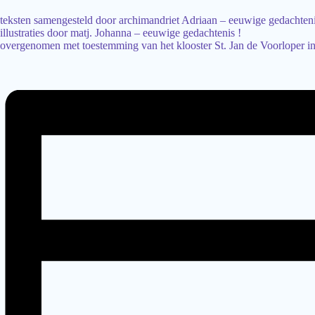
teksten samengesteld door archimandriet Adriaan – eeuwige gedachteni
illustraties door matj. Johanna – eeuwige gedachtenis !
overgenomen met toestemming van het klooster St. Jan de Voorloper 